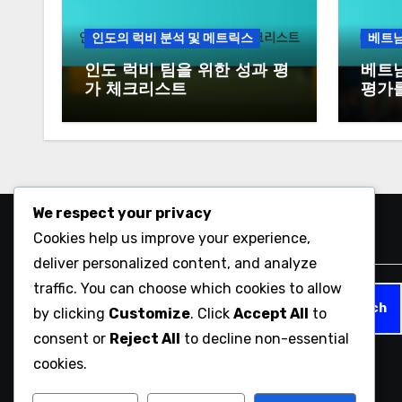
인도의 럭비 분석 및 메트릭스
베트남
인도 럭비 팀을 위한 성과 평
베트남
가 체크리스트
평가
We respect your privacy
Cookies help us improve your experience,
검색
deliver personalized content, and analyze
traffic. You can choose which cookies to allow
Search
by clicking
Customize
. Click
Accept All
to
for:
consent or
Reject All
to decline non-essential
cookies.