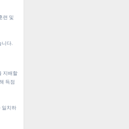
훈련 및
습니다.
을 지배할
해 득점
과 일치하