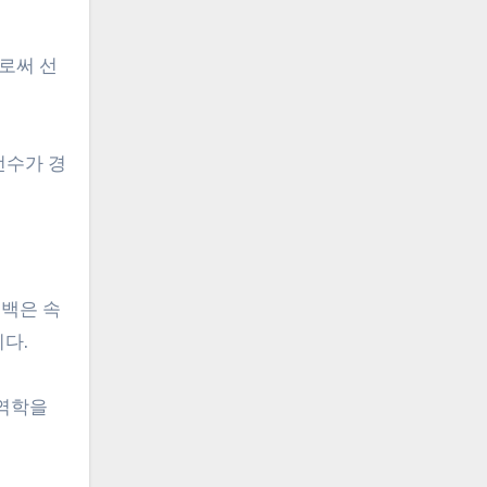
로써 선
선수가 경
 백은 속
니다.
 역학을