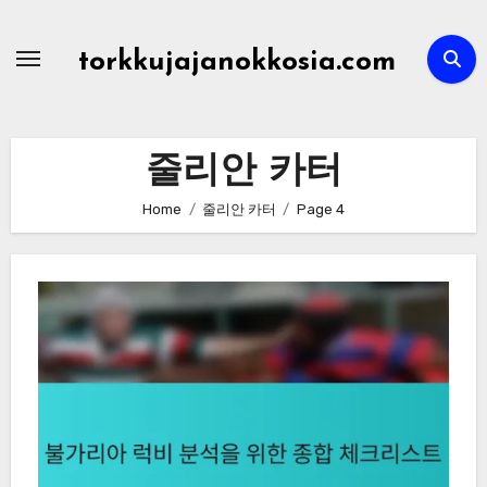
Skip
to
torkkujajanokkosia.com
content
줄리안 카터
Home
줄리안 카터
Page 4