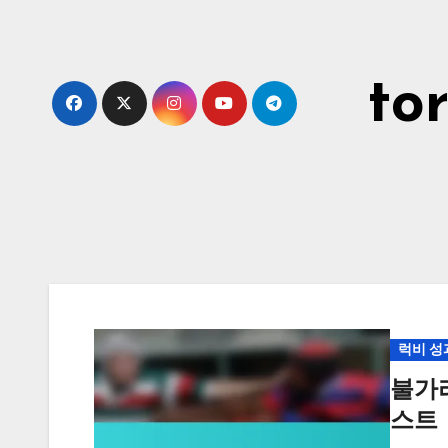
Skip
to
content
to
럭비 성
불가
스트