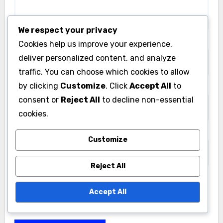
We respect your privacy
Name
*
Cookies help us improve your experience,
deliver personalized content, and analyze
traffic. You can choose which cookies to allow
by clicking
Customize
. Click
Accept All
to
Email
*
consent or
Reject All
to decline non-essential
cookies.
Website
Customize
Reject All
Save my name, email, and website in this browser
Accept All
for the next time I comment.