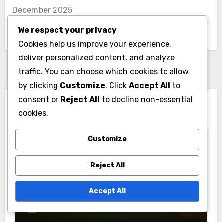
December 2025
We respect your privacy
November 2025
Cookies help us improve your experience,
deliver personalized content, and analyze
traffic. You can choose which cookies to allow
by clicking
Customize
. Click
Accept All
to
consent or
Reject All
to decline non-essential
You Missed
cookies.
Customize
Reject All
인도의 럭비 분석 및 메트릭스
Accept All
인도 럭비 팀을 위한 성과 평가 체크리스
트